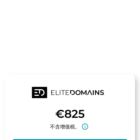
领域
syltlicht.de
待售
€825
info_outline
不含增值税。